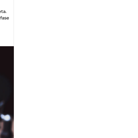
eta.
 fase