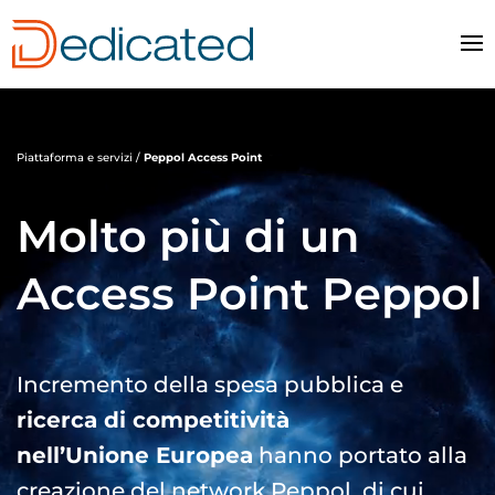
Video
Player
Piattaforma e servizi /
Peppol Access Point
Molto più di un
Access Point Peppol
Incremento della spesa pubblica e
ricerca di competitività
nell’Unione Europea
hanno portato alla
creazione del
network Peppol, di cui