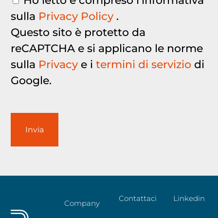
Ho letto e compreso l'informativa
sulla
Privacy Policy
.
Questo sito è protetto da
reCAPTCHA e si applicano le norme
sulla
Privacy
e i
termini di servizio
di
Google.
Contattaci
Linkedin
Company