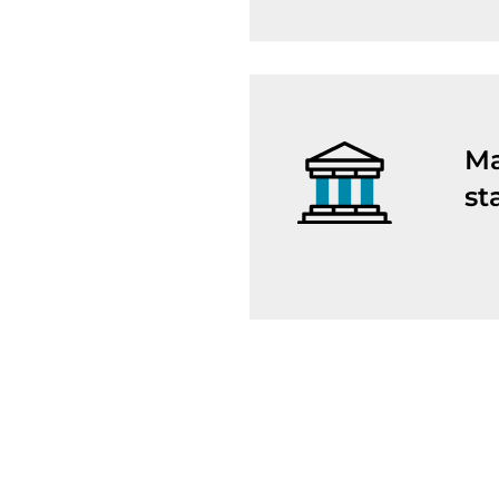
Ma
st