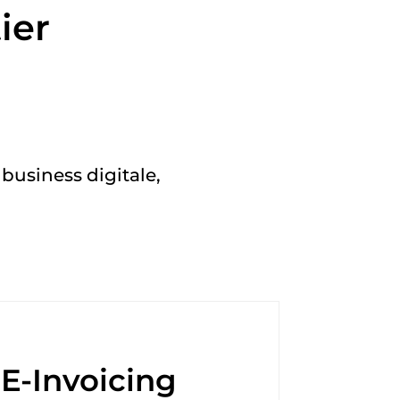
ier
 business digitale,
E-Invoicing
Inte