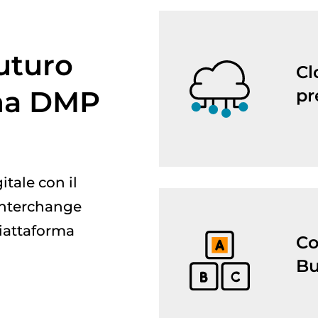
futuro
Cl
rma DMP
pr
itale con il
 Interchange
piattaforma
Co
Bu