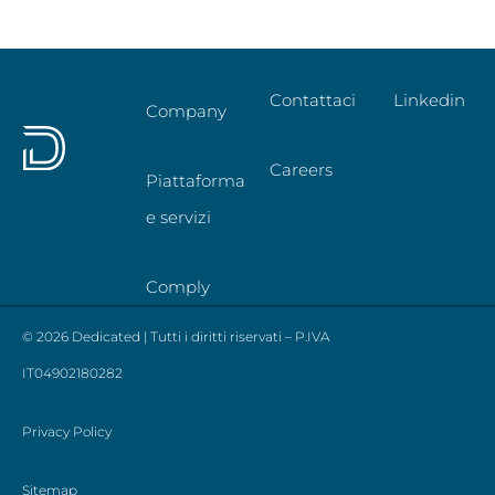
Contattaci
Linkedin
Company
Careers
Piattaforma
e servizi
Comply
© 2026 Dedicated | Tutti i diritti riservati – P.IVA
IT04902180282
Privacy Policy
Sitemap