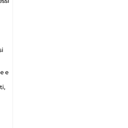
essi
si
le e
ti,