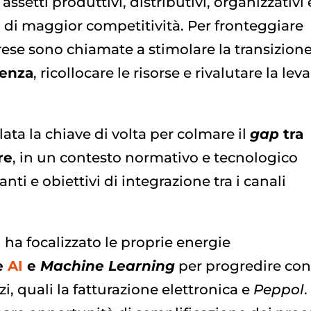
ssetti produttivi, distributivi, organizzativi 
a di maggior competitività. Per fronteggiare
prese sono chiamate a stimolare la transizion
cenza
, ricollocare le risorse e rivalutare la leva
velata la chiave di volta per colmare il
gap
tra
re
, in un contesto normativo e tecnologico
ti e obiettivi di integrazione tra i canali
 ha focalizzato le proprie energie
ie
AI
e
Machine Learning
per progredire con
zi, quali la fatturazione elettronica e
Peppol
.