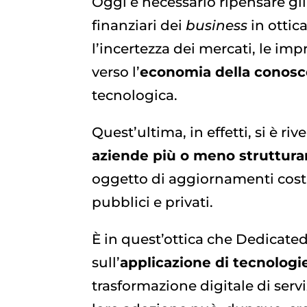
Oggi è necessario ripensare gli a
finanziari dei
business
in ottic
l’incertezza dei mercati, le im
verso l’
economia della conos
tecnologica.
Quest’ultima, in effetti, si è ri
aziende più o meno struttura
oggetto di aggiornamenti costan
pubblici e privati.
È in quest’ottica che Dedicated
sull’
applicazione di tecnolog
trasformazione digitale di servi