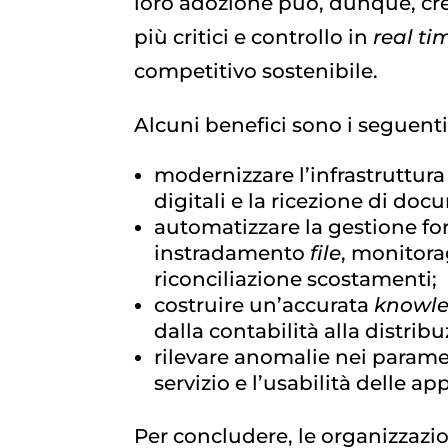
loro adozione può, dunque, cre
più critici e controllo in
real ti
competitivo sostenibile.
Alcuni benefici sono i seguenti
modernizzare l’infrastruttura
digitali e la ricezione di doc
automatizzare la gestione forn
instradamento
file
, monitora
riconciliazione scostamenti;
costruire un’accurata
knowl
dalla contabilità alla distrib
rilevare anomalie nei parametr
servizio e l’usabilità delle ap
Per concludere, le organizzazi