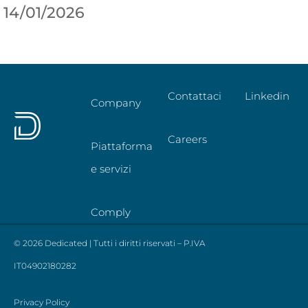
14/01/2026
Contattaci
Linkedin
Company
Careers
Piattaforma
e servizi
Comply
© 2026 Dedicated | Tutti i diritti riservati – P.IVA
IT04902180282
Privacy Policy