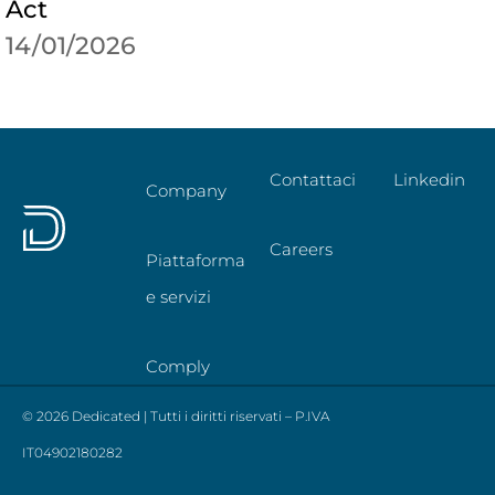
Act
14/01/2026
Contattaci
Linkedin
Company
Careers
Piattaforma
e servizi
Comply
© 2026 Dedicated | Tutti i diritti riservati – P.IVA
IT04902180282