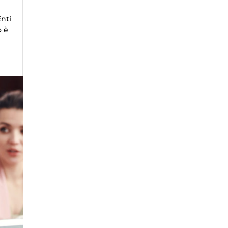
Enti
o è