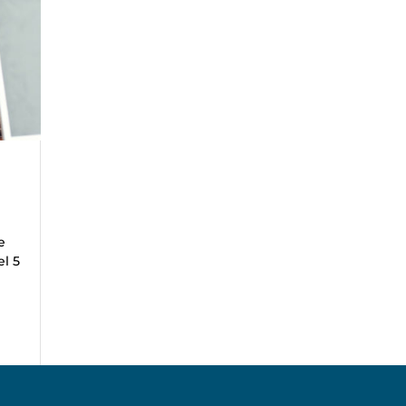
e
el 5