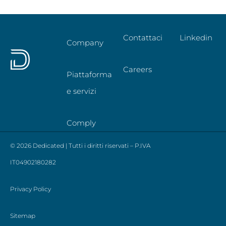
Contattaci
Linkedin
Company
Careers
Piattaforma
e servizi
Comply
© 2026 Dedicated | Tutti i diritti riservati – P.IVA
IT04902180282
Privacy Policy
Sitemap