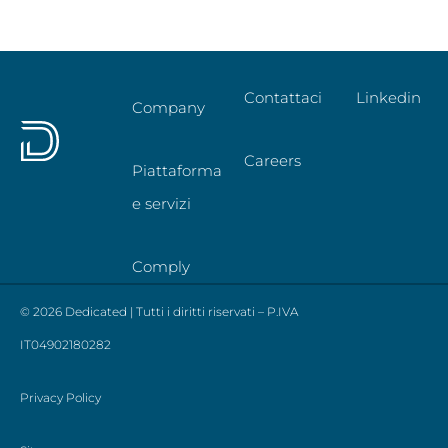
Contattaci
Linkedin
Company
Careers
Piattaforma
e servizi
Comply
© 2026 Dedicated | Tutti i diritti riservati – P.IVA
IT04902180282
Privacy Policy