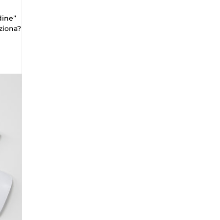
dine”
nziona?