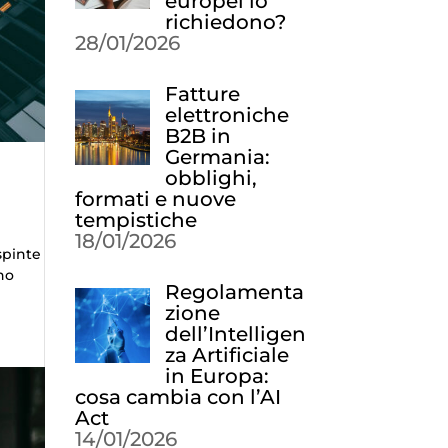
europei lo
richiedono?
28/01/2026
Fatture
elettroniche
B2B in
Germania:
obblighi,
formati e nuove
tempistiche
18/01/2026
spinte
ono
Regolamenta
zione
dell’Intelligen
za Artificiale
in Europa:
cosa cambia con l’AI
Act
14/01/2026