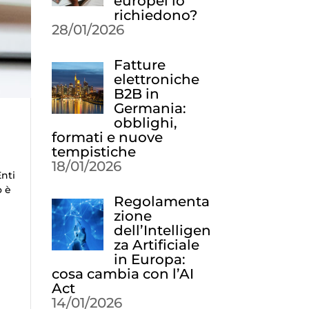
europei lo
richiedono?
28/01/2026
Fatture
elettroniche
B2B in
Germania:
obblighi,
formati e nuove
tempistiche
18/01/2026
Enti
o è
Regolamenta
zione
dell’Intelligen
za Artificiale
in Europa:
cosa cambia con l’AI
Act
14/01/2026