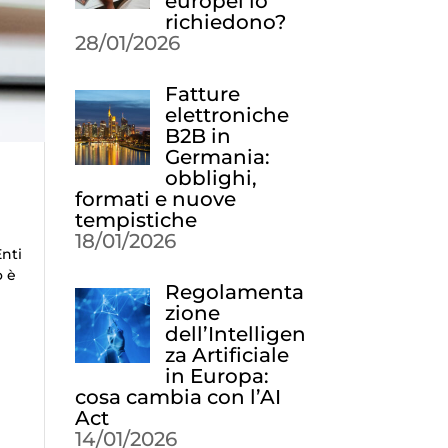
europei lo
richiedono?
28/01/2026
Fatture
elettroniche
B2B in
Germania:
obblighi,
formati e nuove
tempistiche
18/01/2026
Enti
o è
Regolamenta
zione
dell’Intelligen
za Artificiale
in Europa:
cosa cambia con l’AI
Act
14/01/2026