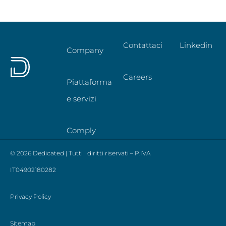
Contattaci
Linkedin
Company
Careers
Piattaforma
e servizi
Comply
© 2026 Dedicated | Tutti i diritti riservati – P.IVA
IT04902180282
Privacy Policy
Sitemap