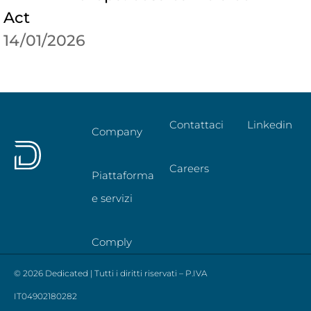
Act
14/01/2026
Contattaci
Linkedin
Company
Careers
Piattaforma
e servizi
Comply
© 2026 Dedicated | Tutti i diritti riservati – P.IVA
IT04902180282