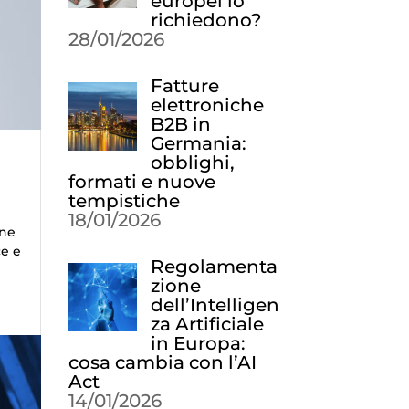
europei lo
richiedono?
28/01/2026
Fatture
elettroniche
B2B in
Germania:
obblighi,
formati e nuove
tempistiche
18/01/2026
rne
ce e
Regolamenta
zione
dell’Intelligen
za Artificiale
in Europa:
cosa cambia con l’AI
Act
14/01/2026