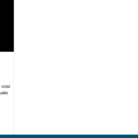
 così
uale