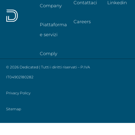
Contattaci
Linkedin
Company
Careers
Piattaforma
e servizi
Comply
© 2026 Dedicated | Tutti i diritti riservati – P.IVA
IT04902180282
Privacy Policy
Sitemap