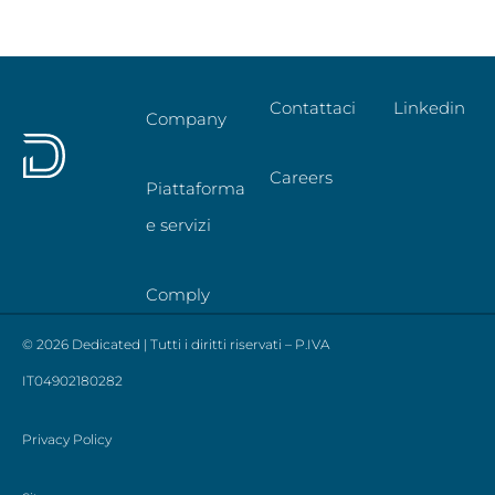
Contattaci
Linkedin
Company
Careers
Piattaforma
e servizi
Comply
© 2026 Dedicated | Tutti i diritti riservati – P.IVA
IT04902180282
Privacy Policy