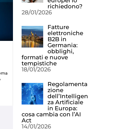
europei lo
richiedono?
28/01/2026
Fatture
elettroniche
B2B in
Germania:
obblighi,
formati e nuove
tempistiche
18/01/2026
tema
o
Regolamenta
zione
dell’Intelligen
za Artificiale
in Europa:
cosa cambia con l’AI
Act
14/01/2026