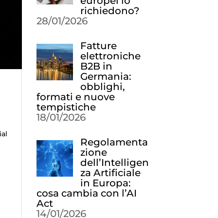
europei lo
richiedono?
28/01/2026
Fatture
elettroniche
B2B in
Germania:
obblighi,
formati e nuove
tempistiche
18/01/2026
ial
Regolamenta
zione
dell’Intelligen
za Artificiale
in Europa:
cosa cambia con l’AI
Act
14/01/2026