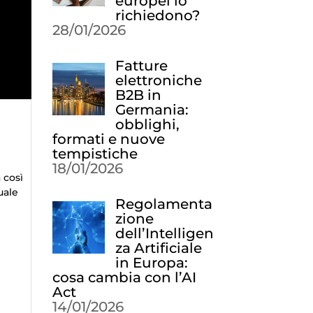
europei lo
richiedono?
28/01/2026
Fatture
elettroniche
B2B in
Germania:
obblighi,
formati e nuove
tempistiche
18/01/2026
 così
uale
Regolamenta
zione
dell’Intelligen
za Artificiale
in Europa:
cosa cambia con l’AI
Act
14/01/2026