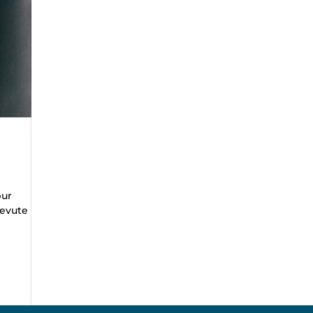
pur
cevute