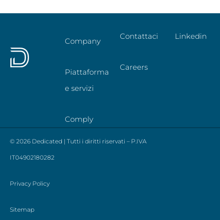
Contattaci
Linkedin
Company
Careers
Piattaforma
e servizi
Comply
© 2026 Dedicated | Tutti i diritti riservati – P.IVA
IT04902180282
Privacy Policy
Sitemap