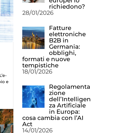
europei lo
richiedono?
28/01/2026
Fatture
elettroniche
B2B in
Germania:
obblighi,
formati e nuove
tempistiche
18/01/2026
L’e-
bio e
Regolamenta
zione
dell’Intelligen
za Artificiale
in Europa:
cosa cambia con l’AI
Act
14/01/2026