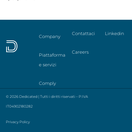
Contattaci
Linkedin
Company
Careers
Piattaforma
e servizi
Comply
© 2026 Dedicated | Tutti i diritti riservati – P.IVA
IT04902180282
Privacy Policy