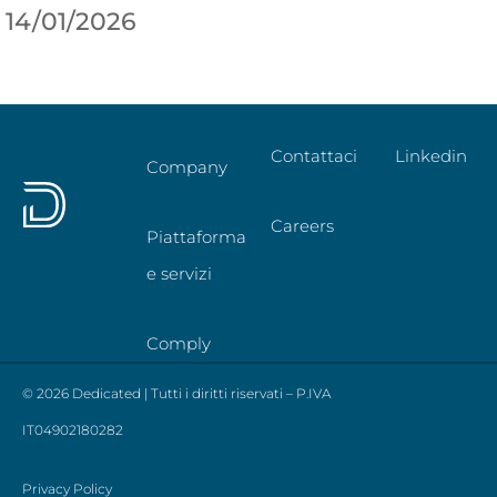
14/01/2026
Contattaci
Linkedin
Company
Careers
Piattaforma
e servizi
Comply
© 2026 Dedicated | Tutti i diritti riservati – P.IVA
IT04902180282
Privacy Policy