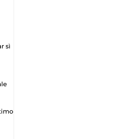
r sì
ale
timo
i