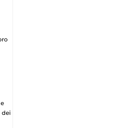
oro
ne
 dei