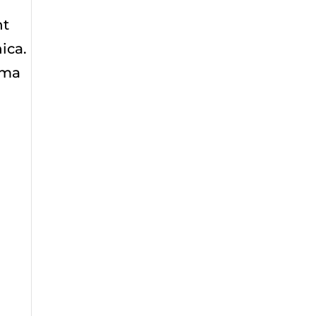
nt
ica.
rma