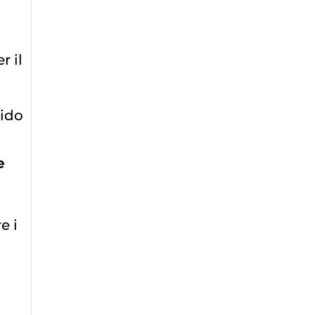
r il
rido
e
e i