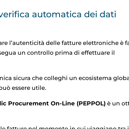
verifica automatica dei dati
 l’autenticità delle fatture elettroniche è fa
segua un controllo prima di effettuare il
onica sicura che colleghi un ecosistema glob
uò essere utile.
ic Procurement On-Line (PEPPOL)
è un ot
lle fatture nel momento in cui viaggiano tra 