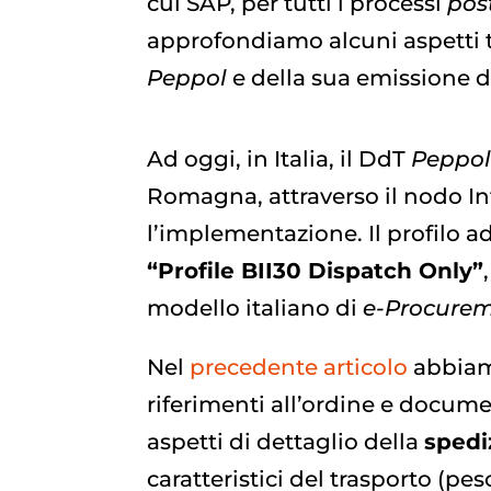
cui SAP, per tutti i processi
pos
approfondiamo alcuni aspetti 
Peppol
e della sua emissione 
Ad oggi, in Italia, il DdT
Peppo
Romagna, attraverso il nodo In
l’implementazione. Il profilo a
“Profile BII30 Dispatch Only”
modello italiano di
e-Procure
Nel
precedente articolo
abbiamo
riferimenti all’ordine e docume
aspetti di dettaglio della
spedi
caratteristici del trasporto (pes