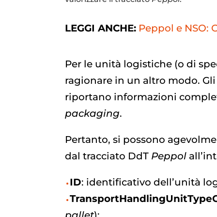
LEGGI ANCHE:
Peppol e NSO: O
Per le unità logistiche (o di sp
ragionare in un altro modo. G
riportano informazioni complete
packaging
.
Pertanto, si possono agevolment
dal tracciato DdT
Peppol
all’in
ID
: identificativo dell’unità l
TransportHandlingUnitType
pallet
);