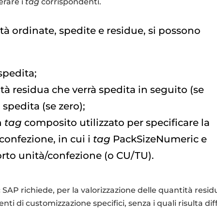
erare i
tag
corrispondenti.
ità ordinate, spedite e residue, si possono
spedita;
ità residua che verrà spedita in seguito (se
 spedita (se zero);
n
tag
composito utilizzato per specificare la
confezione, in cui i
tag
PackSizeNumeric e
orto unità/confezione (o CU/TU).
 SAP richiede, per la valorizzazione delle quantità resid
nti di customizzazione specifici, senza i quali risulta diff