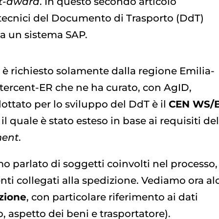
t-award
. In questo secondo articolo
tecnici del Documento di Trasporto (DdT)
da un sistema SAP.
l
è richiesto solamente dalla regione Emilia-
tercent-ER che ne ha curato, con AgID,
dottato per lo sviluppo del DdT è il
CEN WS/B
, il quale è stato esteso in base ai requisiti de
ment
.
 parlato di soggetti coinvolti nel processo,
nti collegati alla spedizione. Vediamo ora al
zione
, con particolare riferimento ai dati
o, aspetto dei beni e trasportatore).