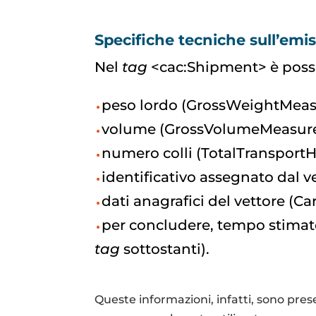
Specifiche tecniche sull’emi
Nel
tag
<cac:Shipment> è possi
peso lordo (GrossWeightMeasu
volume (GrossVolumeMeasure)
numero colli (TotalTransport
identificativo assegnato dal 
dati anagrafici del vettore (Ca
per concludere, tempo stimato
tag
sottostanti).
Queste informazioni, infatti, sono pres