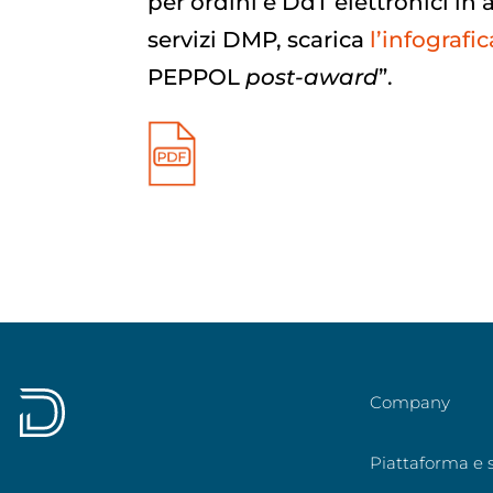
per ordini e DdT elettronici in
servizi DMP, scarica
l’infografic
PEPPOL
post-award
”.
Company
Piattaforma e s