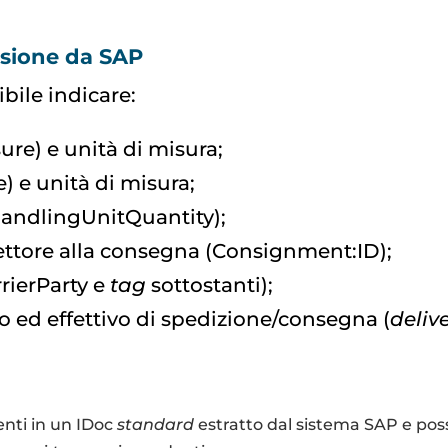
ssione da SAP
bile indicare:
re) e unità di misura;
 e unità di misura;
HandlingUnitQuantity);
vettore alla consegna (Consignment:ID);
rrierParty e
tag
sottostanti);
 ed effettivo di spedizione/consegna (
deliv
enti in un IDoc
standard
estratto dal sistema SAP e po