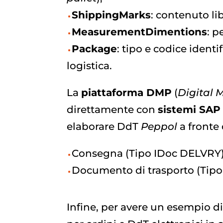
ShippingMarks
: contenuto li
MeasurementDimentions
: p
Package
: tipo e codice ident
logistica.
La
piattaforma DMP
(
Digital 
direttamente con
sistemi SAP
elaborare DdT
Peppol
a fronte 
Consegna (Tipo IDoc DELVRY)
Documento di trasporto (Tip
Infine, per avere un esempio di 