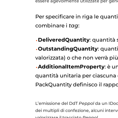
essere agevolmente utilizzate per gen
Per specificare in riga le quant
combinare i
tag
:
DeliveredQuantity
: quantità 
OutstandingQuantity
: quant
valorizzata) o che non verrà più
AdditionalItemProperty
: è u
quantità unitaria per ciascuna 
PackQuantity definisco il rapp
L’emissione del DdT
Peppol
da un IDoc
dei multipli di confezione, alcuni interve
valorizzare il tracciato
Peppol
.