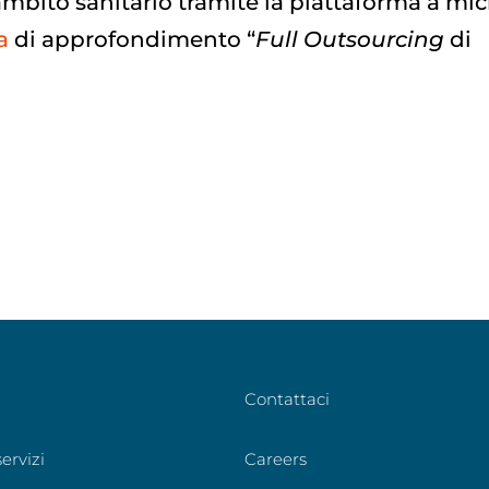
 ambito sanitario tramite la piattaforma a mic
a
di approfondimento “
Full Outsourcing
di
Contattaci
ervizi
Careers