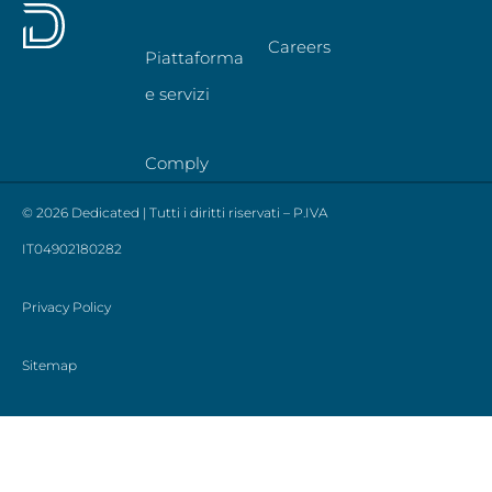
Careers
Piattaforma
e servizi
Comply
© 2026 Dedicated | Tutti i diritti riservati – P.IVA
IT04902180282
Privacy Policy
Sitemap