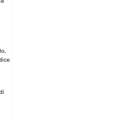
la
do,
dice
di