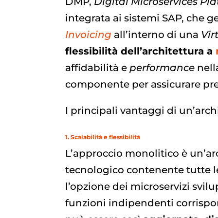
DMP,
Digital Microservices Pl
integrata ai sistemi SAP, che ge
Invoicing
all’interno di una
Vir
flessibilità dell’architettura a
affidabilità e
performance
nell
componente per assicurare prec
I principali vantaggi di un’arch
1. Scalabilità e flessibilità
L’approccio monolitico è un’ar
tecnologico contenente tutte l
l’opzione dei microservizi svi
funzioni indipendenti corrispo