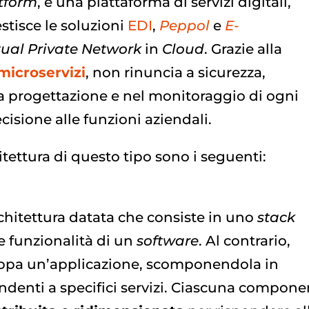
atform
, è una piattaforma di servizi digitali,
stisce le soluzioni
EDI
,
Peppol
e
E-
tual Private Network
in
Cloud
. Grazie alla
microservizi
, non rinuncia a sicurezza,
a progettazione e nel monitoraggio di ogni
isione alle funzioni aziendali.
itettura di questo tipo sono i seguenti:
chitettura datata che consiste in uno
stack
e funzionalità di un
software
. Al contrario,
luppa un’applicazione, scomponendola in
ndenti a specifici servizi. Ciascuna compone