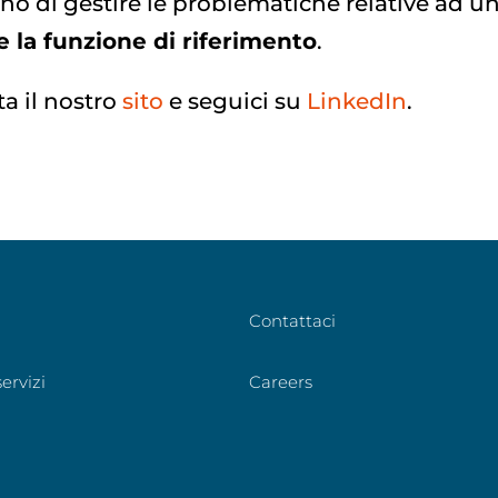
no di gestire le problematiche relative ad u
 la funzione di riferimento
.
ta il nostro
sito
e seguici su
LinkedIn
.
Contattaci
ervizi
Careers