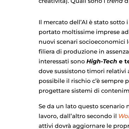
creatività). Quali sono i
trend
d
Il mercato dell’AI è stato sotto 
portato moltissime imprese ad a
nuovi scenari socioeconomici l
filiera di produzione in asse
interessati sono
High-Tech
e t
dove sussistono timori relativi 
possibile il rischio c’è sempre p
progettare sistemi di contenim
Se da un lato questo scenario m
lavoro, dall’altro secondo il
Wor
attivi dovrà aggiornare le pro