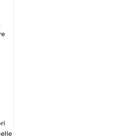
a
re
a
ri
elle