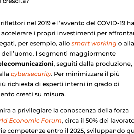
i crescita?
i riflettori nel 2019 e l’avvento del COVID-19 h
ccelerare i propri investimenti per affronta
egati, per esempio, allo
smart working
o all
nza dell’uomo. I segmenti maggiormente
elecomunicazioni
, seguiti dalla produzione,
alla
cybersecurity
.
Per minimizzare il più
iù richiesta di esperti interni in grado di
ento creati su misura.
ira a privilegiare la conoscenza della forza
ld Economic Forum
, circa il 50% dei lavorato
prie competenze entro il 2025, sviluppando qu