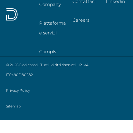
Contattaci
Linkedin
Company
Careers
Piattaforma
e servizi
Comply
© 2026 Dedicated | Tutti i diritti riservati – P.IVA
IT04902180282
Privacy Policy
Sitemap