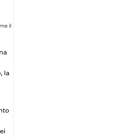
me il
una
, la
nto
ei