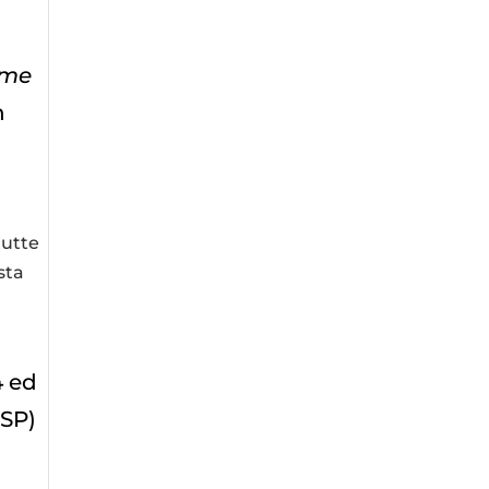
rme
n
e
tutte
sta
4 ed
RSP)