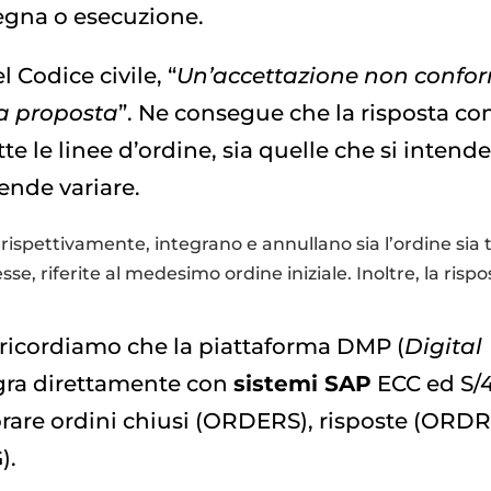
nsegna o esecuzione.
l Codice civile, “
Un’accettazione non confo
va proposta
”. Ne consegue che la risposta co
 le linee d’ordine, sia quelle che si intend
ende variare.
 rispettivamente, integrano e annullano sia l’ordine sia 
se, riferite al medesimo ordine iniziale. Inoltre, la rispo
, ricordiamo che la piattaforma DMP (
Digital
tegra direttamente con
sistemi SAP
ECC ed S/
orare ordini chiusi (ORDERS), risposte (ORD
).