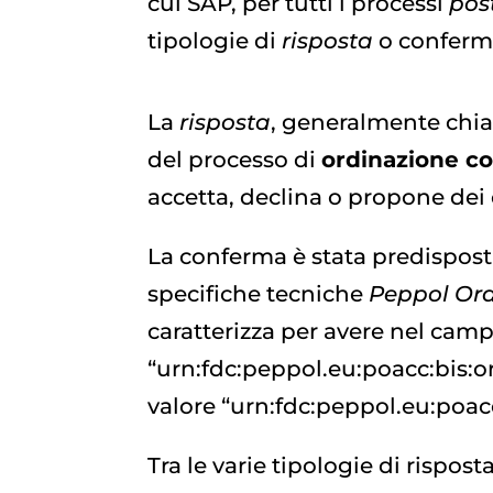
cui SAP, per tutti i processi
pos
tipologie di
risposta
o conferma
La
risposta
, generalmente ch
del processo di
ordinazione c
accetta, declina o propone dei
La conferma è stata predispost
specifiche tecniche
Peppol
Ord
caratterizza per avere nel campo
“urn:fdc:peppol.eu:poacc:bis:o
valore “urn:fdc:peppol.eu:poacc
Tra le varie tipologie di rispos