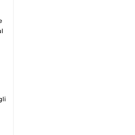
e
ul
gli