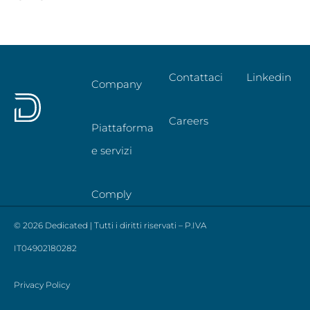
Contattaci
Linkedin
Company
Careers
Piattaforma
e servizi
Comply
© 2026 Dedicated | Tutti i diritti riservati – P.IVA
IT04902180282
Privacy Policy