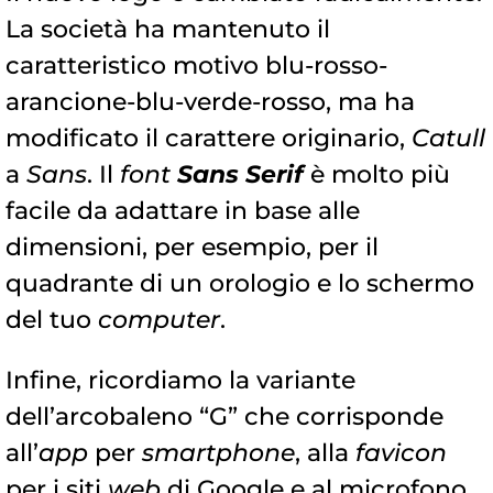
La società ha mantenuto il
caratteristico motivo blu-rosso-
arancione-blu-verde-rosso, ma ha
modificato il carattere originario,
Catull
a
Sans
. Il
font
Sans Serif
è molto più
facile da adattare in base alle
dimensioni, per esempio, per il
quadrante di un orologio e lo schermo
del tuo
computer
.
Infine, ricordiamo la variante
dell’arcobaleno “G” che corrisponde
all’
app
per
smartphone
, alla
favicon
per i siti
web
di Google e al microfono