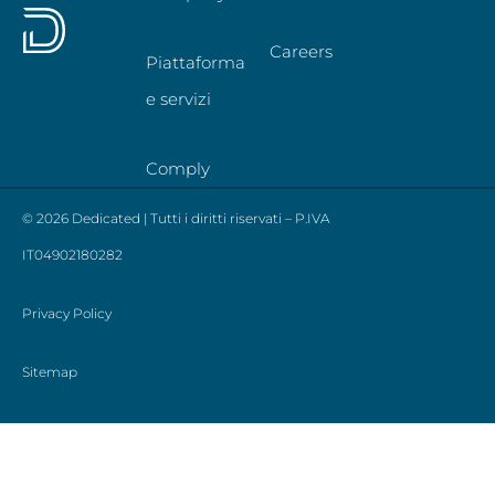
Careers
Piattaforma
e servizi
Comply
© 2026 Dedicated | Tutti i diritti riservati – P.IVA
IT04902180282
Privacy Policy
Sitemap