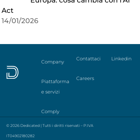
Europa: cosa cambia con l’AI
Act
14/01/2026
Contattaci
Linkedin
Company
Careers
Piattaforma
e servizi
Comply
© 2026 Dedicated | Tutti i diritti riservati – P.IVA
IT04902180282