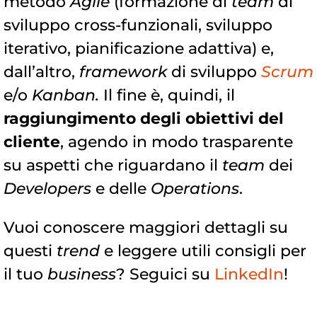
metodo
Agile
(formazione di
team
di
sviluppo cross-funzionali, sviluppo
iterativo, pianificazione adattiva) e,
dall’altro,
framework
di sviluppo
Scrum
e/o
Kanban.
Il fine è, quindi, il
raggiungimento degli obiettivi del
cliente
, agendo in modo trasparente
su aspetti che riguardano il
team
dei
Developers
e delle
Operations
.
Vuoi conoscere maggiori dettagli su
questi
trend
e leggere utili consigli per
il tuo
business
? Seguici su
LinkedIn
!