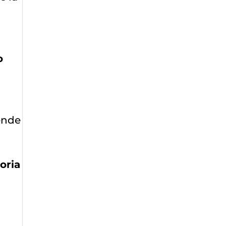
o
iende
oria