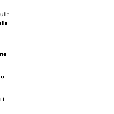
ulla
lla
one
ro
 i