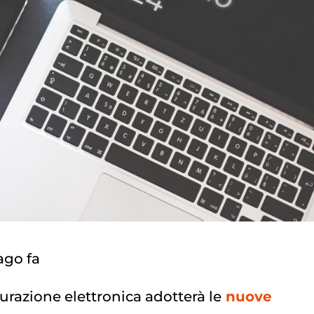
ago fa
turazione elettronica adotterà le
nuove