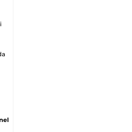
i
da
nel