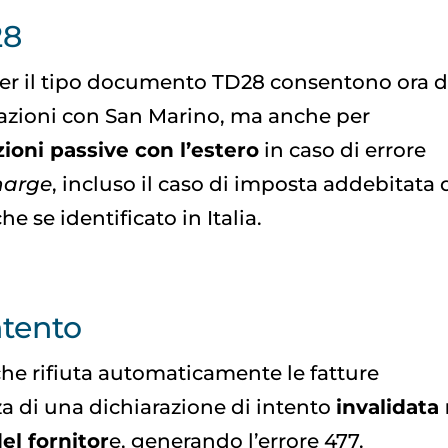
28
per il tipo documento TD28 consentono ora d
nsazioni con San Marino, ma anche per
ioni passive con l’estero
in caso di errore
harge
, incluso il caso di imposta addebitata 
e se identificato in Italia.
ntento
che rifiuta automaticamente le fatture
a di una dichiarazione di intento
invalidata 
el fornitor
e, generando l’errore 477.