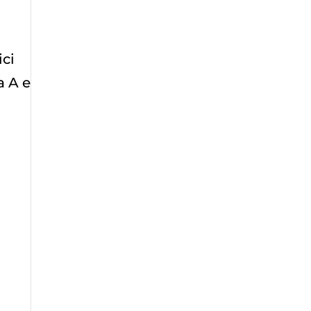
ici
a A e