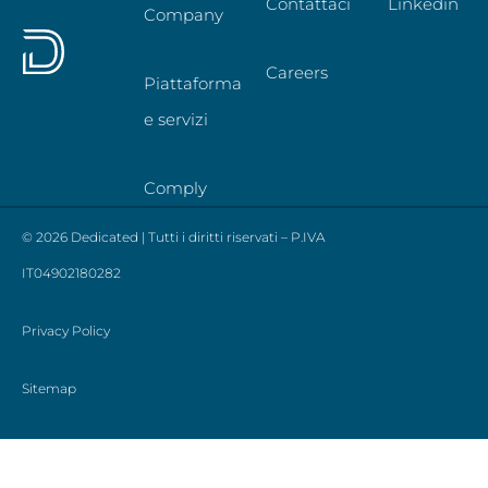
Contattaci
Linkedin
Company
Careers
Piattaforma
e servizi
Comply
© 2026 Dedicated | Tutti i diritti riservati – P.IVA
IT04902180282
Privacy Policy
Sitemap