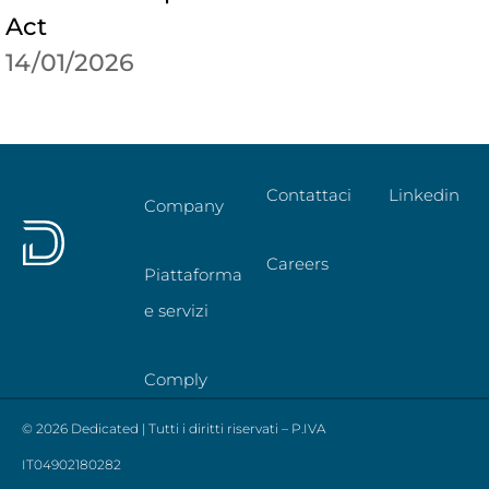
Act
14/01/2026
Contattaci
Linkedin
Company
Careers
Piattaforma
e servizi
Comply
© 2026 Dedicated | Tutti i diritti riservati – P.IVA
IT04902180282