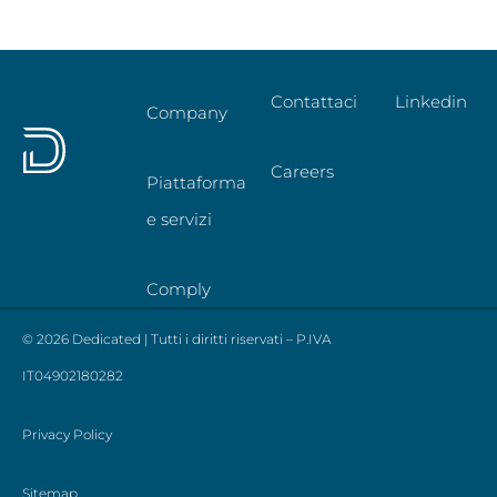
Contattaci
Linkedin
Company
Careers
Piattaforma
e servizi
Comply
© 2026 Dedicated | Tutti i diritti riservati – P.IVA
IT04902180282
Privacy Policy
Sitemap